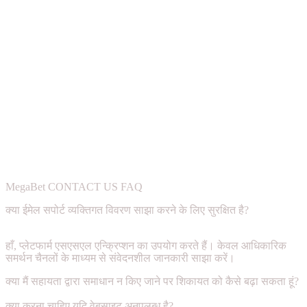
verified ways to reach our official MegaBet Customer Care team.
Whether you're playing rummy games, checking Bangladesh lottery
results, or managing your account, our Customer Service team is
here to help.
Please ensure you only contact us through the verified channels
listed here to avoid scams or impersonators.
✅ Verified MegaBet Customer Care communication
✅ 24/7 Customer Service support (online)
✅ Safe and secure assistance via MegaBet official Customer
Care team
MegaBet CONTACT US FAQ
MegaBet CONTACT US FAQ
क्या ईमेल सपोर्ट व्यक्तिगत विवरण साझा करने के लिए सुरक्षित है?
×
हाँ, प्लेटफार्म एसएसएल एन्क्रिप्शन का उपयोग करते हैं। केवल आधिकारिक
समर्थन चैनलों के माध्यम से संवेदनशील जानकारी साझा करें।
क्या मैं सहायता द्वारा समाधान न किए जाने पर शिकायत को कैसे बढ़ा सकता हूं?
+
क्या करना चाहिए यदि वेबसाइट अनुपलब्ध है?