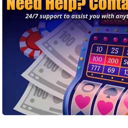
Have questions or need support? At MegaBet, we offer multiple